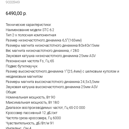
9000949
6490,00
р.
Технические характеристики:
Наименование модели STC 6.2
Тип 2-x полосная компонентная
Размер низкочастотного динамика 6,5"(165мм)
Размеры магнита низкочастотного динамика 80x40x15мм
Вес магнита низкочастотного динамика, г 280
Звуковая катушка низкочастотного динамика 25мм ASV
Резонансная частота Fs, Гц 65
Подвес бутилкаучук
Размер высокочастотного динамика 1"(25,4мм) с шелковым куполом и
неодимовым магнитом
Размеры магнита высокочастотного динамика 24,5x3,5мм
Звуковая катушка высокочастотного динамика 25мм ASV
Общее:
Номинальная мощность, Вт 90
Максимальная мощность, Вт 180
Диапазон воспроизводимых частот, Гц 65-20 000
Кроссовер пассивный 12 дБ/oкт
Частота среза кроссовера, Гц 6000
Чувствительность, дБ/Вт/м 91
Импеданс, Ом 4