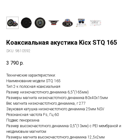
Коаксиальная акустика Kicx STQ 165
SKU:
9810592
3 790
р.
Технические характеристики:
Наименование модели STQ 165
Тип 2-x полосная коаксиальная
Размер низкочастотного динамика 6,5"(165мм)
Размеры магнита низкочастотного динамика 80x40x15мм
Вес магнита низкочастотного динамика, г 277
Звуковая катушка низкочастотного динамика 25мм NSV
Резонансная частота Fs, Гц 60
Подвес пенорезина
Размер высокочастотного динамика 0,5"(13мм) с PEI мембраной и
неодимовым магнитом
Размеры магнита высокочастотного динамика 12,5x2мм