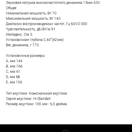
Звуковая катушка высокочастотного динамика 13мм ASV
Общее:
Номинальная мощность, Вт 70
Максимальная мощность, Вт 140
Диапазон воспроизводимых частот, Гц 60-20 000
Чувствительность, дБ/Вт/м 91
Импеданс, Ом 3
Установочная глубина 2,44"(62мм)
Вес динамика, г 770
Установочные размеры
A, мм 144
B, мм 166
C, мм 61
D, мм 68
E, мм 156
Тип акустики: Коаксиальная акустика
Серия акустики: Hi-Standart
Размер акустики: 165 мм - 6,5 дюйма