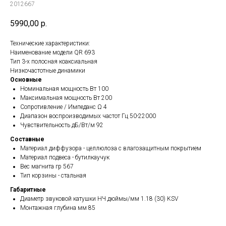
2012667
5990,00
р.
Технические характеристики:
Наименование модели QR 693
Тип 3-x полосная коаксиальная
Низкочастотные динамики
Основные
Номинальная мощность Вт 100
Максимальная мощность Вт 200
Сопротивление / Импеданс Ω 4
Диапазон воспроизводимых частот Гц 50-22000
Чувствительность дБ/Вт/м 92
Составные
Материал диффузора - целлюлоза с влагозащитным покрытием
Материал подвеса - бутилкаучук
Вес магнита гр 567
Тип корзины - стальная
Габаритные
Диаметр звуковой катушки НЧ дюймы/мм 1.18 (30) KSV
Монтажная глубина мм 85