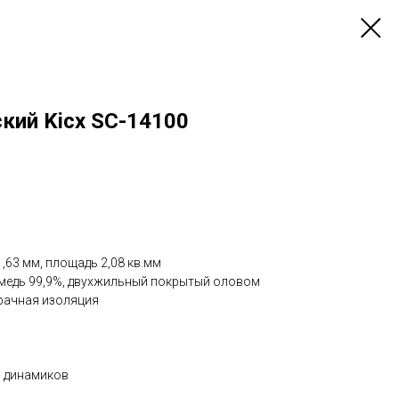
кий Kicx SC-14100
,63 мм, площадь 2,08 кв.мм
медь 99,9%, двухжильный покрытый оловом
рачная изоляция
я динамиков