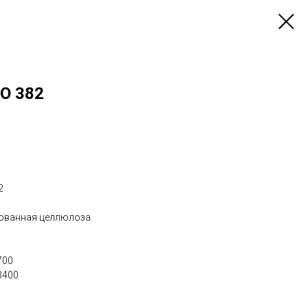
RO 382
2
ованная целлюлоза
700
3400