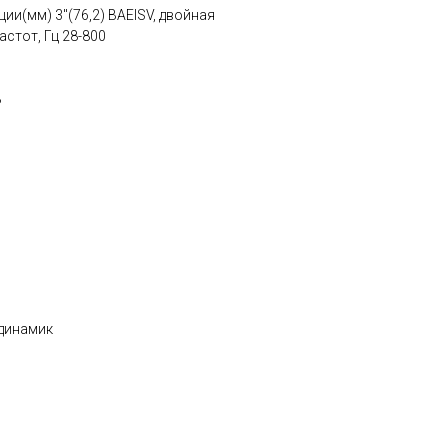
ии(мм) 3"(76,2) BAEISV, двойная
стот, Гц 28-800
8
 динамик