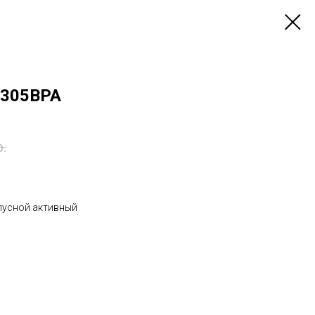
T305BPA
р.
пусной активный