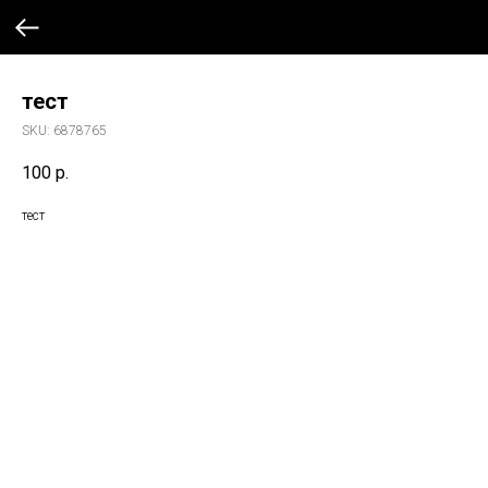
тест
SKU:
6878765
100
р.
тест