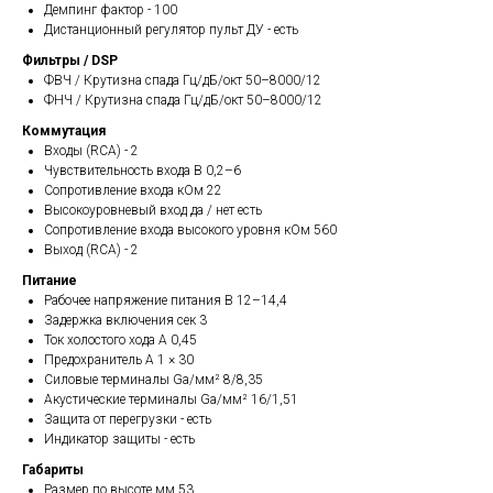
Демпинг фактор - 100
Дистанционный регулятор пульт ДУ - есть
Фильтры / DSP
ФВЧ / Крутизна спада Гц/дБ/окт 50–8000/12
ФНЧ / Крутизна спада Гц/дБ/окт 50–8000/12
Коммутация
Входы (RCA) - 2
Чувствительность входа В 0,2–6
Сопротивление входа кОм 22
Высокоуровневый вход да / нет есть
Сопротивление входа высокого уровня кОм 560
Выход (RCA) - 2
Питание
Рабочее напряжение питания В 12–14,4
Задержка включения сек 3
Ток холостого хода А 0,45
Предохранитель А 1 × 30
Силовые терминалы Ga/мм² 8/8,35
Акустические терминалы Ga/мм² 16/1,51
Защита от перегрузки - есть
Индикатор защиты - есть
Габариты
Размер по высоте мм 53