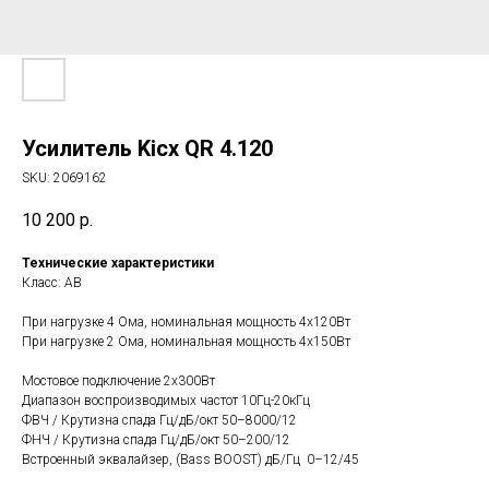
Усилитель Kicx QR 4.120
SKU:
2069162
10 200
р.
Технические характеристики
Класс: AB
При нагрузке 4 Ома, номинальная мощность 4х120Вт
При нагрузке 2 Ома, номинальная мощность 4х150Вт
Мостовое подключение 2х300Вт
Диапазон воспроизводимых частот 10Гц-20кГц
ФВЧ / Крутизна спада Гц/дБ/окт 50–8000/12
ФНЧ / Крутизна спада Гц/дБ/окт 50–200/12
Встроенный эквалайзер, (Bass BOOST) дБ/Гц 0–12/45