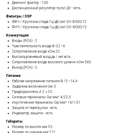
Демпинг фактор - 100
Дистанционный регулятор пульт ДУ - есть
Фильтры / DSP
ФВЧ / Крутизна спада Гц/дБ/окт 50–8000/12
ФНЧ / Крутизна спада Гц/дБ/окт 50–8000/12
Коммутация
Входы (RCA) - 2
Чувствительность входа В 0,2–6
Сопротивление входа кОм 22
Высокоуровневый вход да / нет есть
Сопротивление входа высокого уровня кОм 560
Выход (RCA) - 2
Питание
Рабочее напряжение питания В 12–14,4
Задержка включения сек 3
Предохранитель А 2 × 25
Силовые терминалы Ga/мм² 4/22,5
Акустические терминалы Ga/мм² 16/1,51
Защита от перегрузки - есть
Индикатор защиты - есть
Габариты
Размер по высоте мм 53
Размер по ширине мм 212